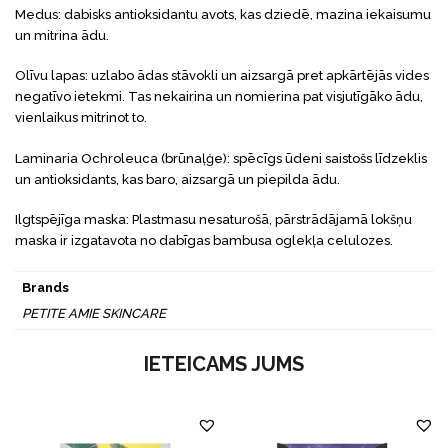
Medus: dabisks antioksidantu avots, kas dziedē, mazina iekaisumu
un mitrina ādu.
Olīvu lapas: uzlabo ādas stāvokli un aizsargā pret apkārtējās vides
negatīvo ietekmi. Tas nekairina un nomierina pat visjutīgāko ādu,
vienlaikus mitrinot to.
Laminaria Ochroleuca (brūnaļģe): spēcīgs ūdeni saistošs līdzeklis
un antioksidants, kas baro, aizsargā un piepilda ādu.
Ilgtspējīga maska: Plastmasu nesaturošā, pārstrādājamā lokšņu
maska ir izgatavota no dabīgas bambusa oglekļa celulozes.
Brands
PETITE AMIE SKINCARE
IETEICAMS JUMS