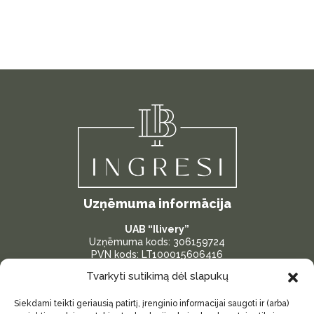
Uzņēmuma informācija
UAB “Ilivery”
Uzņēmuma kods: 306159724
PVN kods: LT100015606416
Bankas konts: LT287300010175096386
Tvarkyti sutikimą dėl slapukų
Adrese: Žardininku iela 23, Klaipėda, Lietuva
Siekdami teikti geriausią patirtį, įrenginio informacijai saugoti ir (arba)
Svarīgas saites