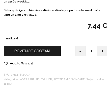
un uzsūc produktu.
Satur spēcīgas mitrinošas aktīvās sastāvdaļas: pantenolu, medu, olīvu
lapu un aļģu ekstraktus.
7,44
€
Ir noliktavā
-
+
PIEVIENOT GROZAM
Quantity
Add to Wishlist
SKU:
471149851007
Kategorijas:
ĀDAS APRŪPE
,
FOR HER
,
PETITE AMIE SKINCARE
,
Sejas maskas
,
❤️️ DAY