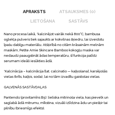
APRAKSTS
ATSAUKSMES (0)
LIETOŠANA
SASTĀVS
Nano procesa laikā, *kalcinējot vairāk nekā 800°C, bambusa
oglekļa pulveris tiek sajaukts ar kokvilnas šķiedru, lai izveidotu
īpašu dabīgu materiālu. Atšķirībā no citām krāsainām melnām
maskām, Petite Amie Skincare Bamboo kokogļu maska var
nedaudz paaugstināt ādas temperatūru, šī funkcija palīdz
serumam ideāli iesūkties ādā.
*Kalcinācija – kalcinãcija [lat. calcinatio — kaļķošana], karsējošās
vielas (krīts, kaļķis, soda), lai no tām izvadītu gaistošas vielas.
GALVENĀS SASTĀVDAĻAS
Pantenols (provitamīns B5): lieliska mitrinoša viela, kas pievelk un
saglabā ādā mitrumu, mīkstina, vizuāli izlīdzina ādu un piešķir tai
pilnību (briesmīgs efekts).