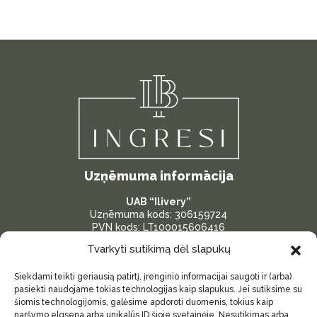
Uzņēmuma informācija
UAB “Ilivery”
Uzņēmuma kods: 306159724
PVN kods: LT100015606416
Bankas konts: LT287300010175096386
Tvarkyti sutikimą dėl slapukų
Adrese: Žardininku iela 23, Klaipėda, Lietuva
Siekdami teikti geriausią patirtį, įrenginio informacijai saugoti ir (arba)
Svarīgas saites
pasiekti naudojame tokias technologijas kaip slapukus. Jei sutiksime su
šiomis technologijomis, galėsime apdoroti duomenis, tokius kaip
Par mums
naršymo elgsena arba unikalūs ID šioje svetainėje. Nesutikimas arba