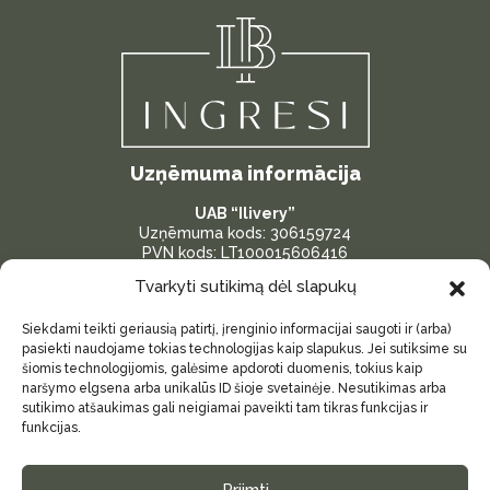
Uzņēmuma informācija
UAB “Ilivery”
Uzņēmuma kods: 306159724
PVN kods: LT100015606416
Bankas konts: LT287300010175096386
Tvarkyti sutikimą dėl slapukų
Adrese: Žardininku iela 23, Klaipėda, Lietuva
Siekdami teikti geriausią patirtį, įrenginio informacijai saugoti ir (arba)
Svarīgas saites
pasiekti naudojame tokias technologijas kaip slapukus. Jei sutiksime su
šiomis technologijomis, galėsime apdoroti duomenis, tokius kaip
Par mums
naršymo elgsena arba unikalūs ID šioje svetainėje. Nesutikimas arba
sutikimo atšaukimas gali neigiamai paveikti tam tikras funkcijas ir
Kontakti
funkcijas.
Sīkdatņu politika (es)
Privātuma politika
Priimti