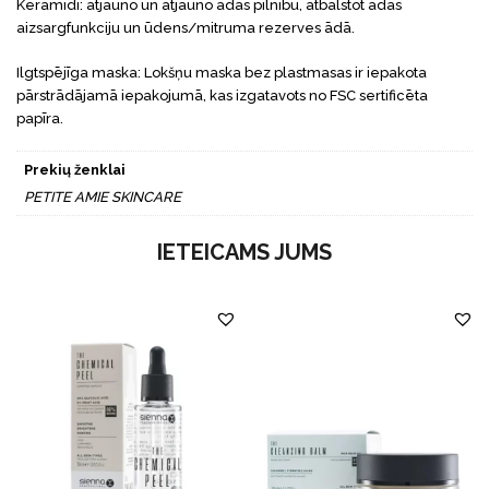
Keramīdi: atjauno un atjauno ādas pilnību, atbalstot ādas
aizsargfunkciju un ūdens/mitruma rezerves ādā.
Ilgtspējīga maska: Lokšņu maska bez plastmasas ir iepakota
pārstrādājamā iepakojumā, kas izgatavots no FSC sertificēta
papīra.
Prekių ženklai
PETITE AMIE SKINCARE
IETEICAMS JUMS