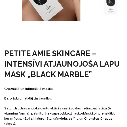
PETITE AMIE SKINCARE –
INTENSĪVI ATJAUNOJOŠA LAPU
MASK „BLACK MARBLE”
Greznākā un lutinošākā maska.
Baro ādu un atklāj tās jaunību.
Satur daudzas antioksidantu aktīvās sastāvdaļas: retinilpalmitātu (A
vitamīna forma), palmitoilheksapeptīdu-12, askorbīnskābi, pienskābi,
keramīdus, nātrija hialuronātu, urīnvielu, serīnu un Chondrus Crispus
(aļģes).