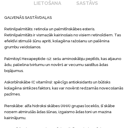
LIETOŠANA
SASTĀVS
GALVENĀS SASTĀVDAĻAS
Retinilpalmitāts: retinola un palmitīnskābes esteris.
Retinilpalmitāts ir vismazāk kairinošais no visiem retinoīdiem. Tas
efektīvi stimulē šūnu apriti, kolagēna ražošanu un palēnina
grumbu veidošanos.
Palmitoyl Hexapeptide-12: sešu aminoskābju peptīds, kas atjauno
ādu, palielina tvirtumu un novērš ar vecumu saistītus ādas
bojājumus.
Askorbīnskābe (C vitamīns): spēcīgs antioksidants un būtisks
kolagēna sintēzes faktors, kas var novērst redzamās novecošanās
pazīmes.
Pienskābe: alfa hidroksi skābes (AHA) grupas loceklis, šī skābe
noņem atmirušās ādas šūnas, izgaismo ādas toni un mazina
kairinājumu.