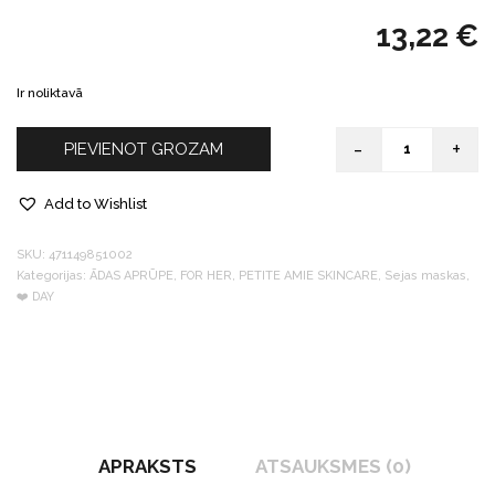
13,22
€
Ir noliktavā
-
+
PIEVIENOT GROZAM
Quantity
Add to Wishlist
SKU:
471149851002
Kategorijas:
ĀDAS APRŪPE
,
FOR HER
,
PETITE AMIE SKINCARE
,
Sejas maskas
,
❤️️ DAY
APRAKSTS
ATSAUKSMES (0)