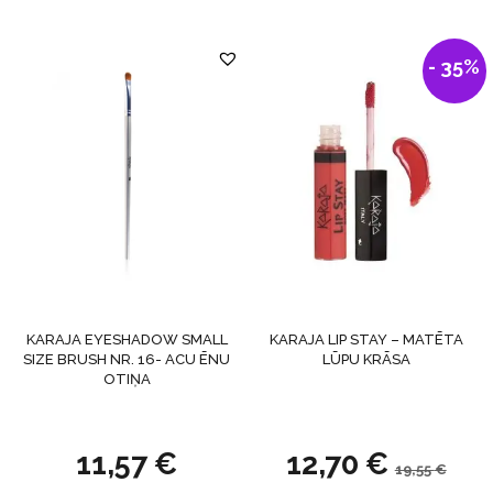
- 35%
KARAJA EYESHADOW SMALL
KARAJA LIP STAY – MATĒTA
SIZE BRUSH NR. 16- ACU ĒNU
LŪPU KRĀSA
OTIŅA
11,57
€
12,70
€
19,55
€