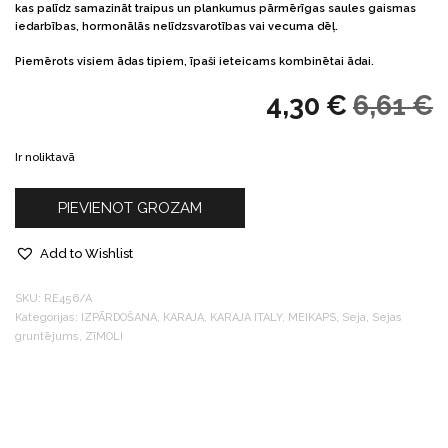
kas palīdz samazināt traipus un plankumus pārmērīgas saules gaismas
iedarbības, hormonālās nelīdzsvarotības vai vecuma dēļ.
Piemērots visiem ādas tipiem, īpaši ieteicams kombinētai ādai.
4,30
€
6,61
€
Ir noliktavā
PIEVIENOT GROZAM
Add to Wishlist
SKU:
RE456/A
Kategorijas:
IZPĀRDOŠANA
,
KARAJA
,
KARAJA ITALY
,
MEIKAPS
,
Seja
,
Sejas
gruntējums
,
ZīMOLI