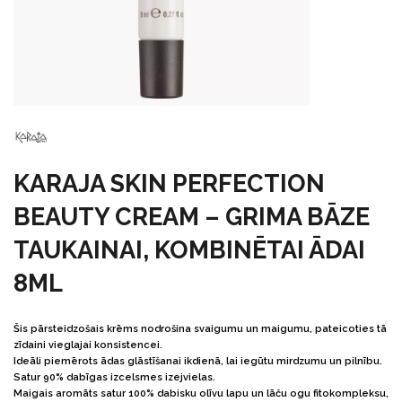
KARAJA SKIN PERFECTION
BEAUTY CREAM – GRIMA BĀZE
TAUKAINAI, KOMBINĒTAI ĀDAI
8ML
Šis pārsteidzošais krēms nodrošina svaigumu un maigumu, pateicoties tā
zīdaini vieglajai konsistencei.
Ideāli piemērots ādas glāstīšanai ikdienā, lai iegūtu mirdzumu un pilnību.
Satur 90% dabīgas izcelsmes izejvielas.
Maigais aromāts satur 100% dabisku olīvu lapu un lāču ogu fitokompleksu,