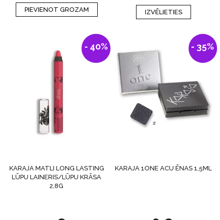
This
PIEVIENOT GROZAM
IZVĒLIETIES
product
has
multiple
variants.
- 40%
- 35%
The
options
may
be
chosen
on
the
product
page
KARAJA MATLI LONG LASTING
KARAJA 1ONE ACU ĒNAS 1,5ML
LŪPU LAINERIS/LŪPU KRĀSA
2,8G