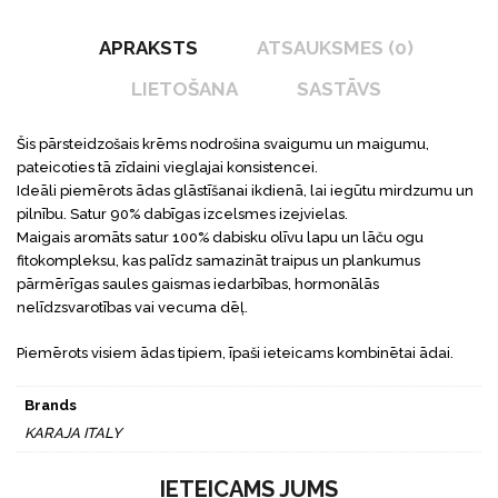
APRAKSTS
ATSAUKSMES (0)
LIETOŠANA
SASTĀVS
Šis pārsteidzošais krēms nodrošina svaigumu un maigumu,
pateicoties tā zīdaini vieglajai konsistencei.
Ideāli piemērots ādas glāstīšanai ikdienā, lai iegūtu mirdzumu un
pilnību. Satur 90% dabīgas izcelsmes izejvielas.
Maigais aromāts satur 100% dabisku olīvu lapu un lāču ogu
fitokompleksu, kas palīdz samazināt traipus un plankumus
pārmērīgas saules gaismas iedarbības, hormonālās
nelīdzsvarotības vai vecuma dēļ.
Piemērots visiem ādas tipiem, īpaši ieteicams kombinētai ādai.
Brands
KARAJA ITALY
IETEICAMS JUMS