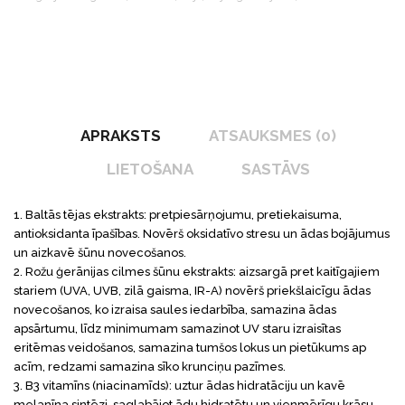
APRAKSTS
ATSAUKSMES (0)
LIETOŠANA
SASTĀVS
1. Baltās tējas ekstrakts: pretpiesārņojumu, pretiekaisuma,
antioksidanta īpašības. Novērš oksidatīvo stresu un ādas bojājumus
un aizkavē šūnu novecošanos.
2. Rožu ģerānijas cilmes šūnu ekstrakts: aizsargā pret kaitīgajiem
stariem (UVA, UVB, zilā gaisma, IR-A) novērš priekšlaicīgu ādas
novecošanos, ko izraisa saules iedarbība, samazina ādas
apsārtumu, līdz minimumam samazinot UV staru izraisītas
eritēmas veidošanos, samazina tumšos lokus un pietūkums ap
acīm, redzami samazina sīko krunciņu pazīmes.
3. B3 vitamīns (niacinamīds): uztur ādas hidratāciju un kavē
melanīna sintēzi, saglabājot ādu hidratētu un vienmērīgu krāsu.