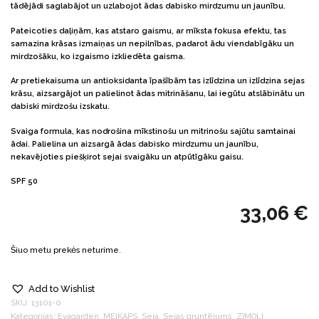
tādējādi saglabājot un uzlabojot ādas dabisko mirdzumu un jaunību.
Pateicoties daļiņām, kas atstaro gaismu, ar mīksta fokusa efektu, tas
samazina krāsas izmaiņas un nepilnības, padarot ādu viendabīgāku un
mirdzošāku, ko izgaismo izkliedēta gaisma.
Ar pretiekaisuma un antioksidanta īpašībām tas izlīdzina un izlīdzina sejas
krāsu, aizsargājot un palielinot ādas mitrināšanu, lai iegūtu atslābinātu un
dabiski mirdzošu izskatu.
Svaiga formula, kas nodrošina mīkstinošu un mitrinošu sajūtu samtainai
ādai. Palielina un aizsargā ādas dabisko mirdzumu un jaunību,
nekavējoties piešķirot sejai svaigāku un atpūtīgāku gaisu.
SPF 50
33,06
€
Šiuo metu prekės neturime.
Add to Wishlist
SKU:
13101-0
Kategorijas:
Evagarden
,
MEIKAPS
,
Seja
,
Sejas gruntējums
,
ZīMOLI