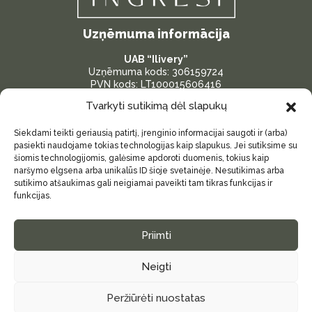
Uzņēmuma informācija
UAB “Ilivery”
Uzņēmuma kods: 306159724
PVN kods: LT100015606416
Bankas konts: LT287300010175096386
Tvarkyti sutikimą dėl slapukų
Adrese: Žardininku iela 23, Klaipėda, Lietuva
Siekdami teikti geriausią patirtį, įrenginio informacijai saugoti ir (arba)
Svarīgas saites
pasiekti naudojame tokias technologijas kaip slapukus. Jei sutiksime su
šiomis technologijomis, galėsime apdoroti duomenis, tokius kaip
Par mums
naršymo elgsena arba unikalūs ID šioje svetainėje. Nesutikimas arba
sutikimo atšaukimas gali neigiamai paveikti tam tikras funkcijas ir
Kontakti
funkcijas.
Sīkdatņu politika (es)
Privātuma politika
Priimti
Piegādes informācija
Neigti
Mājas lapas lietošanas noteikumi
Peržiūrėti nuostatas
© 2026
INGRESI
|
Svetainės dizainas:
PuslapiaiVerslui.lt