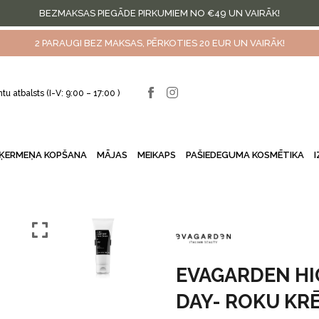
BEZMAKSAS PIEGĀDE PIRKUMIEM NO €49 UN VAIRĀK!
2 PARAUGI BEZ MAKSAS, PĒRKOTIES 20 EUR UN VAIRĀK!
ntu atbalsts (I-V: 9:00 – 17:00 )
ĶERMEŅA KOPŠANA
MĀJAS
MEIKAPS
PAŠIEDEGUMA KOSMĒTIKA
EVAGARDEN H
DAY- ROKU KR