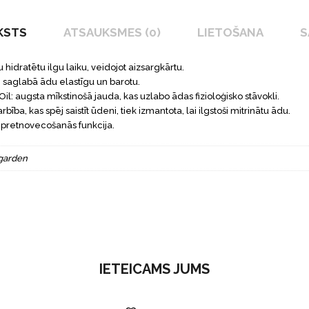
KSTS
ATSAUKSMES (0)
LIETOŠANA
S
hidratētu ilgu laiku, veidojot aizsargkārtu.
un saglabā ādu elastīgu un barotu.
Oil: augsta mīkstinošā jauda, ​​kas uzlabo ādas fizioloģisko stāvokli.
arbība, kas spēj saistīt ūdeni, tiek izmantota, lai ilgstoši mitrinātu ādu.
n pretnovecošanās funkcija.
garden
IETEICAMS JUMS