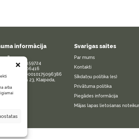
uma informācija
Svarīgas saites
very”
Par mums
a kods: 306159724
Kontakti
s: LT100015606416
konts: LT287300010175096386
Sīkdatņu politika (es)
iekti
ardininku iela 23, Klaipėda,
Privātuma politika
na arba
eigiamai
Piegādes informācija
Mājas lapas lietošanas noteiku
nuostatas