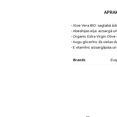
APRA
• Aloe Vera BIO: saglabā ādu 
• Abesīnijas eļļa: aizsargā 
• Organic Extra Virgin Olive 
• Augu glicerīns: šīs vielas d
• E vitamīns: aizsargājoša u
Brands
Eva