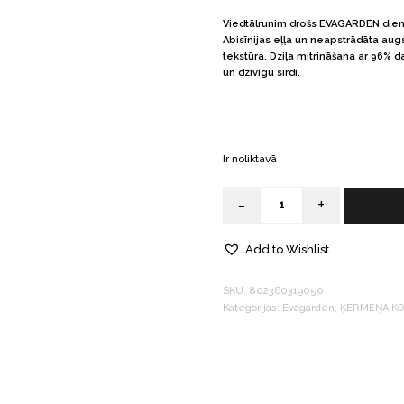
Viedtālrunim drošs EVAGARDEN diena
Abisīnijas eļļa un neapstrādāta aug
tekstūra. Dziļa mitrināšana ar 96% 
un dzīvīgu sirdi.
Ir noliktavā
-
+
Quantity
Add to Wishlist
SKU:
802360319050
Kategorijas:
Evagarden
,
ĶERMEŅA K