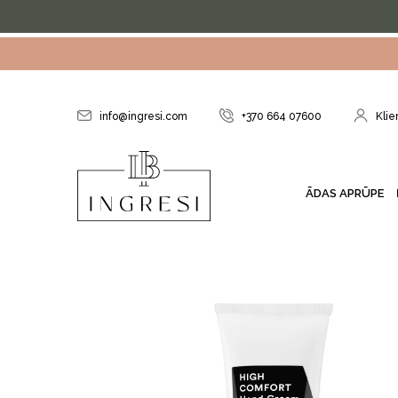
Skip
to
content
info@ingresi.com
+370 664 07600
Klie
ĀDAS APRŪPE