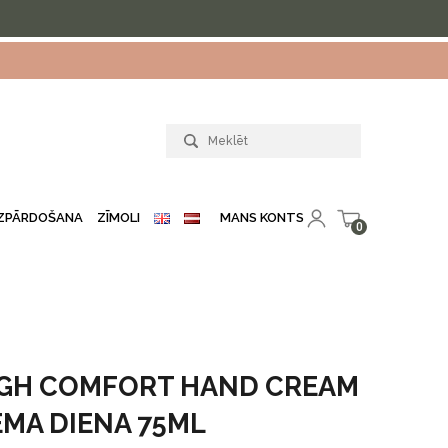
MANS KONTS
IZPĀRDOŠANA
ZĪMOLI
0
IGH COMFORT HAND CREAM
ĒMA DIENA 75ML