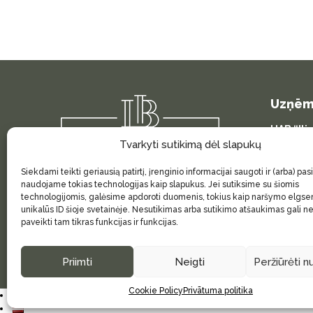
variants.
The
options
may
be
chosen
on
Uzņēm
the
product
UAB “Ili
page
Uzņēmum
Tvarkyti sutikimą dėl slapukų
PVN kod
Bankas 
Siekdami teikti geriausią patirtį, įrenginio informacijai saugoti ir (arba) pas
Adrese: Ž
naudojame tokias technologijas kaip slapukus. Jei sutiksime su šiomis
Lietuva
technologijomis, galėsime apdoroti duomenis, tokius kaip naršymo elgse
unikalūs ID šioje svetainėje. Nesutikimas arba sutikimo atšaukimas gali n
paveikti tam tikras funkcijas ir funkcijas.
Priimti
Neigti
Peržiūrėti 
© 2026
INGRESI
|
Svetainės dizainas:
PuslapiaiVerslui.lt
Cookie Policy
Privātuma politika