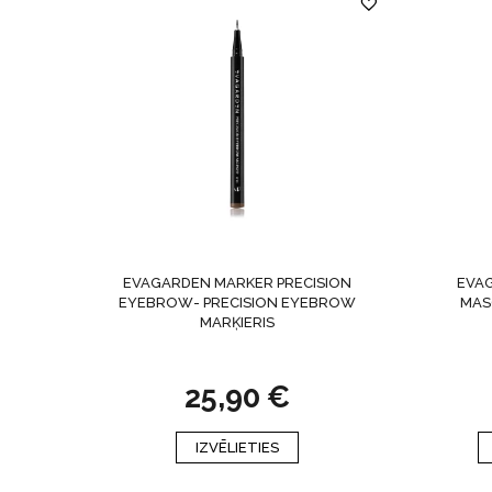
EVAGARDEN MARKER PRECISION
EVA
EYEBROW- PRECISION EYEBROW
MAS
MARĶIERIS
25,90
€
This
IZVĒLIETIES
product
has
multiple