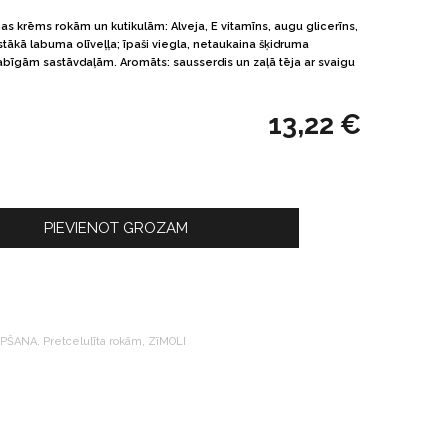
s krēms rokām un kutikulām: Alveja, E vitamīns, augu glicerīns,
stākā labuma olīveļļa; īpaši viegla, netaukaina šķidruma
dabīgām sastāvdaļām. Aromāts: sausserdis un zaļā tēja ar svaigu
13,22
€
PIEVIENOT GROZAM
OPŠANA
,
Pretcelulīta rokām
,
ZīMOLI