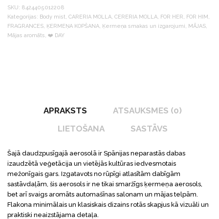
SKU:
8424405012208
Kategorijas:
Body mist
,
CARERIA MOLLA
,
CERERIA MOLLA
,
FOR HER
,
FOR HIM
,
FRAGRANCES
,
ĶERMEŅA KOPŠANA
,
Ķermeņa smakas un izgarojumi
,
MĀJAS
,
Mājas aromāts
,
❤️️ DAY
APRAKSTS
ATSAUKSMES (0)
LIETOŠANA
SASTĀVS
Šajā daudzpusīgajā aerosolā ir Spānijas neparastās dabas
izaudzētā veģetācija un vietējās kultūras iedvesmotais
mežonīgais gars. Izgatavots no rūpīgi atlasītām dabīgām
sastāvdaļām, šis aerosols ir ne tikai smaržīgs ķermeņa aerosols,
bet arī svaigs aromāts automašīnas salonam un mājas telpām.
Flakona minimālais un klasiskais dizains rotās skapjus kā vizuāli un
praktiski neaizstājama detaļa.