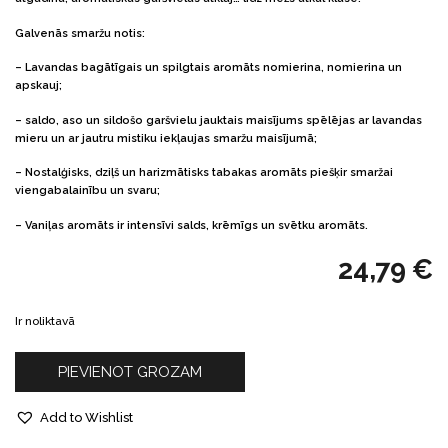
Galvenās smaržu notis:
– Lavandas bagātīgais un spilgtais aromāts nomierina, nomierina un
apskauj;
– saldo, aso un sildošo garšvielu jauktais maisījums spēlējas ar lavandas
mieru un ar jautru mistiku iekļaujas smaržu maisījumā;
– Nostalģisks, dziļš un harizmātisks tabakas aromāts piešķir smaržai
viengabalainību un svaru;
– Vaniļas aromāts ir intensīvi salds, krēmīgs un svētku aromāts.
24,79
€
Ir noliktavā
PIEVIENOT GROZAM
Add to Wishlist