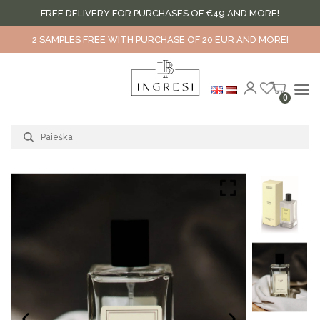
FREE DELIVERY FOR PURCHASES OF €49 AND MORE!
2 SAMPLES FREE WITH PURCHASE OF 20 EUR AND MORE!
Skip
0
to
content