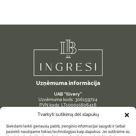
Uzņēmuma informācija
UAB “Ilivery”
Uzņēmuma kods: 306159724
PVN kods: LT100015606416
Bankas konts: LT287300010175096386
Tvarkyti sutikimą dėl slapukų
Adrese: Žardininku iela 23, Klaipėda, Lietuva
Siekdami teikti geriausią patirtį, įrenginio informacijai saugoti ir (arba)
Svarīgas saites
pasiekti naudojame tokias technologijas kaip slapukus. Jei sutiksime su