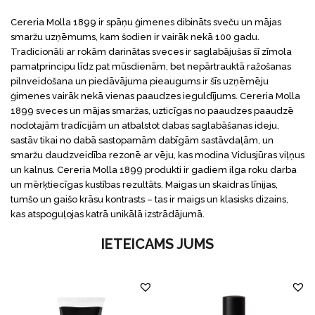
Cereria Molla 1899 ir spāņu ģimenes dibināts sveču un mājas
smaržu uzņēmums, kam šodien ir vairāk nekā 100 gadu.
Tradicionāli ar rokām darinātas sveces ir saglabājušas šī zīmola
pamatprincipu līdz pat mūsdienām, bet nepārtrauktā ražošanas
pilnveidošana un piedāvājuma pieaugums ir šīs uzņēmēju
ģimenes vairāk nekā vienas paaudzes ieguldījums. Cereria Molla
1899 sveces un mājas smaržas, uzticīgas no paaudzes paaudzē
nodotajām tradīcijām un atbalstot dabas saglabāšanas ideju,
sastāv tikai no dabā sastopamām dabīgām sastāvdaļām, un
smaržu daudzveidība rezonē ar vēju, kas modina Vidusjūras viļņus
un kalnus. Cereria Molla 1899 produkti ir gadiem ilga roku darba
un mērķtiecīgas kustības rezultāts. Maigas un skaidras līnijas,
tumšo un gaišo krāsu kontrasts – tas ir maigs un klasisks dizains,
kas atspoguļojas katrā unikālā izstrādājumā.
IETEICAMS JUMS