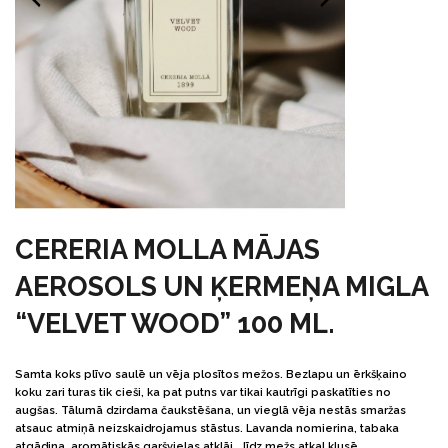
CERERIA MOLLA MĀJAS
AEROSOLS UN ĶERMEŅA MIGLA
“VELVET WOOD” 100 ML.
Samta koks plīvo saulē un vēja plosītos mežos. Bezlapu un ērkšķaino
koku zari turas tik cieši, ka pat putns var tikai kautrīgi paskatīties no
augšas. Tālumā dzirdama čaukstēšana, un vieglā vēja nestās smaržas
atsauc atmiņā neizskaidrojamus stāstus. Lavanda nomierina, tabaka
atgādina, aromātiskās garšvielas atklāj… līdz mežs atkal klusē.