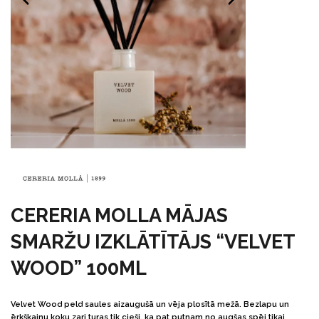
CERERIA MOLLA MĀJAS
SMARŽU IZKLĀTĪTĀJS “VELVET
WOOD” 100ML
Velvet Wood peld saules aizaugušā un vēja plosītā mežā. Bezlapu un
ērkšķainu koku zari turas tik cieši, ka pat putnam no augšas spēj tikai