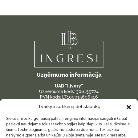
Uzņēmuma informācija
UAB “Ilivery”
Uzņēmuma kods: 306159724
PVN kods: LT100015606416
Bankas konts: LT287300010175096386
Tvarkyti sutikimą dėl slapukų
Adrese: Žardininku iela 23, Klaipėda, Lietuva
Siekdami teikti geriausią patirtį, įrenginio informacijai saugoti ir (arba)
Svarīgas saites
pasiekti naudojame tokias technologijas kaip slapukus. Jei sutiksime su
šiomis technologijomis, galėsime apdoroti duomenis, tokius kaip
Par mums
naršymo elgsena arba unikalūs ID šioje svetainėje. Nesutikimas arba