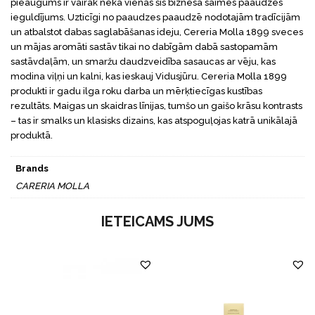
pieaugums ir vairāk nekā vienas šīs biznesa saimes paaudzes
ieguldījums. Uzticīgi no paaudzes paaudzē nodotajām tradīcijām
un atbalstot dabas saglabāšanas ideju, Cereria Molla 1899 sveces
un mājas aromāti sastāv tikai no dabīgām dabā sastopamām
sastāvdaļām, un smaržu daudzveidība sasaucas ar vēju, kas
modina viļņi un kalni, kas ieskauj Vidusjūru. Cereria Molla 1899
produkti ir gadu ilga roku darba un mērķtiecīgas kustības
rezultāts. Maigas un skaidras līnijas, tumšo un gaišo krāsu kontrasts
– tas ir smalks un klasisks dizains, kas atspoguļojas katrā unikālajā
produktā.
Brands
CARERIA MOLLA
IETEICAMS JUMS