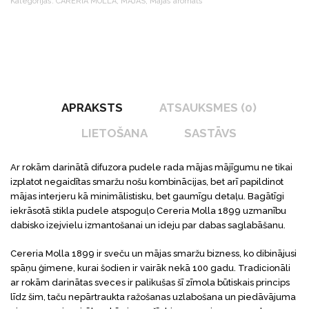
Kategorijas:
CARERIA MOLLA
,
MĀJAS
,
Mājas aromāts
APRAKSTS
ATSAUKSMES (0)
LIETOŠANA
SASTĀVS
Ar rokām darinātā difuzora pudele rada mājas mājīgumu ne tikai
izplatot negaidītas smaržu nošu kombinācijas, bet arī papildinot
mājas interjeru kā minimālistisku, bet gaumīgu detaļu. Bagātīgi
iekrāsotā stikla pudele atspoguļo Cereria Molla 1899 uzmanību
dabisko izejvielu izmantošanai un ideju par dabas saglabāšanu.
Cereria Molla 1899 ir sveču un mājas smaržu bizness, ko dibinājusi
spāņu ģimene, kurai šodien ir vairāk nekā 100 gadu. Tradicionāli
ar rokām darinātas sveces ir palikušas šī zīmola būtiskais princips
līdz šim, taču nepārtraukta ražošanas uzlabošana un piedāvājuma