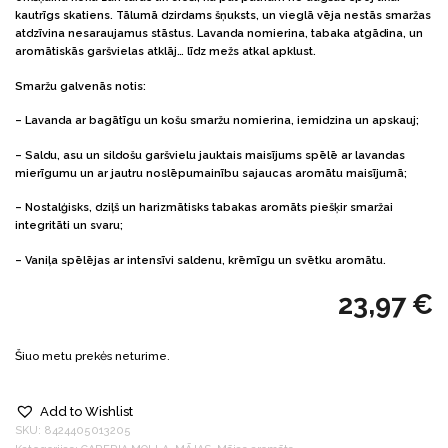
kautrīgs skatiens. Tālumā dzirdams šņuksts, un vieglā vēja nestās smaržas
atdzīvina nesaraujamus stāstus. Lavanda nomierina, tabaka atgādina, un
aromātiskās garšvielas atklāj… līdz mežs atkal apklust.
Smaržu galvenās notis:
– Lavanda ar bagātīgu un košu smaržu nomierina, iemidzina un apskauj;
– Saldu, asu un sildošu garšvielu jauktais maisījums spēlē ar lavandas
mierīgumu un ar jautru noslēpumainību sajaucas aromātu maisījumā;
– Nostalģisks, dziļš un harizmātisks tabakas aromāts piešķir smaržai
integritāti un svaru;
– Vaniļa spēlējas ar intensīvi saldenu, krēmīgu un svētku aromātu.
23,97
€
Šiuo metu prekės neturime.
Add to Wishlist
SKU:
8424405013205