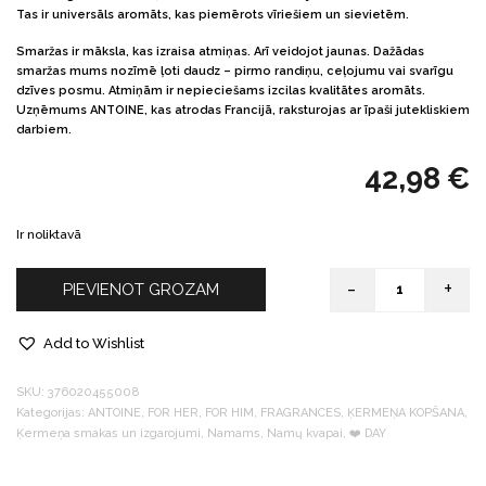
Tas ir universāls aromāts, kas piemērots vīriešiem un sievietēm.
Smaržas ir māksla, kas izraisa atmiņas. Arī veidojot jaunas. Dažādas
smaržas mums nozīmē ļoti daudz – pirmo randiņu, ceļojumu vai svarīgu
dzīves posmu. Atmiņām ir nepieciešams izcilas kvalitātes aromāts.
Uzņēmums ANTOINE, kas atrodas Francijā, raksturojas ar īpaši jutekliskiem
darbiem.
42,98
€
Ir noliktavā
-
+
PIEVIENOT GROZAM
Quantity
Add to Wishlist
SKU:
376020455008
Kategorijas:
ANTOINE
,
FOR HER
,
FOR HIM
,
FRAGRANCES
,
ĶERMEŅA KOPŠANA
,
Ķermeņa smakas un izgarojumi
,
Namams
,
Namų kvapai
,
❤️️ DAY