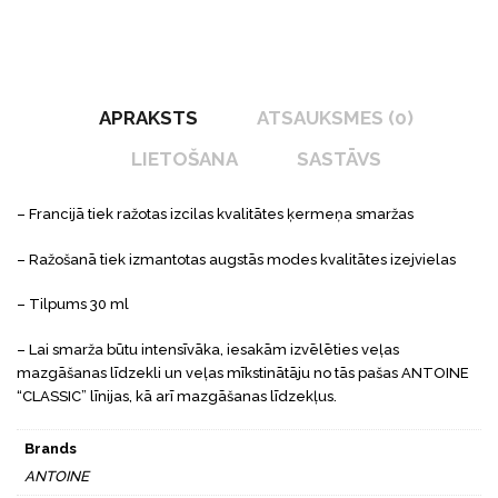
APRAKSTS
ATSAUKSMES (0)
LIETOŠANA
SASTĀVS
– Francijā tiek ražotas izcilas kvalitātes ķermeņa smaržas
– Ražošanā tiek izmantotas augstās modes kvalitātes izejvielas
– Tilpums 30 ml
– Lai smarža būtu intensīvāka, iesakām izvēlēties veļas
mazgāšanas līdzekli un veļas mīkstinātāju no tās pašas ANTOINE
“CLASSIC” līnijas, kā arī mazgāšanas līdzekļus.
Brands
ANTOINE