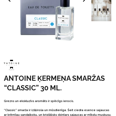
ANTOINE ĶERMEŅA SMARŽAS
“CLASSIC” 30 ML.
Grezns un ekskluzīvs aromāts ir spēcīgs ierocis.
“Classic” smarža ir izšķiroša un mūsdienīga. Šeit ciedra esence sajaucas
ar krēmīgu sandalkoku, un kristālisks dzintars sajaucas ar mīkstu muskusu.